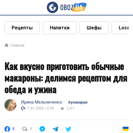
Рецепты
Напитки
Шефы
Local
Главная
Как вкусно приготовить обычные
макароны: делимся рецептом для
обеда и ужина
Ирина Мельниченко
Кулинария
7.01.2026 12:30
2,5 т.
0
0