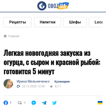
Рецепты
Напитки
Шефы
Local
Главная
Легкая новогодняя закуска из
огурца, с сыром и красной рыбой:
готовится 5 минут
Ирина Мельниченко
Кулинария
22.12.2025 12:00
8,7 т.
1
0