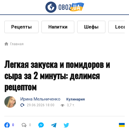
Рецепты
Напитки
Шефы
Local
Главная
Легкая закуска и помидоров и
сыра за 2 минуты: делимся
рецептом
Ирина Мельниченко
Кулинария
29.06.2026 18:00
3,7 т.
0
0