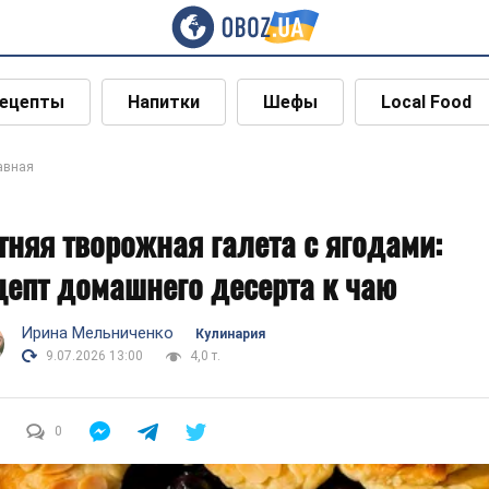
ецепты
Напитки
Шефы
Local Food
авная
тняя творожная галета с ягодами:
цепт домашнего десерта к чаю
Ирина Мельниченко
Кулинария
9.07.2026 13:00
4,0 т.
0