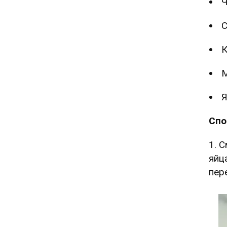
Ч
С
К
М
Спо
1. 
яйц
пер