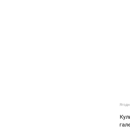
Кул
гал