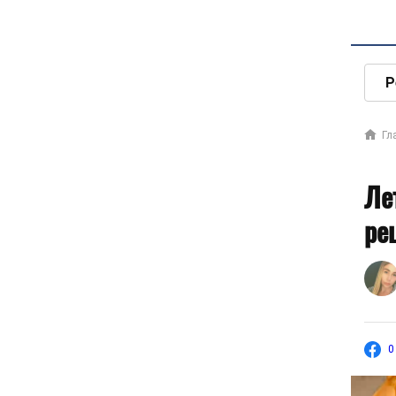
Р
Гл
Ле
ре
0