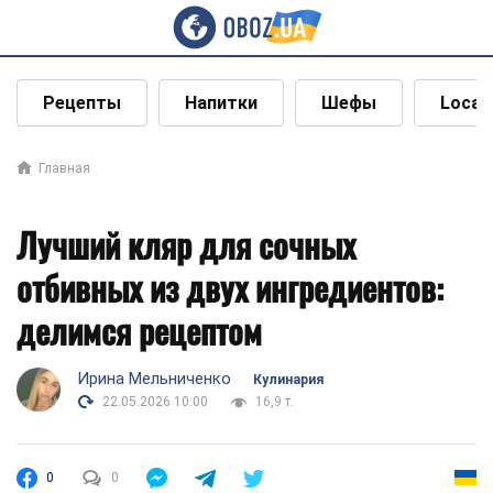
Рецепты
Напитки
Шефы
Local
Главная
Лучший кляр для сочных
отбивных из двух ингредиентов:
делимся рецептом
Ирина Мельниченко
Кулинария
22.05.2026 10:00
16,9 т.
0
0