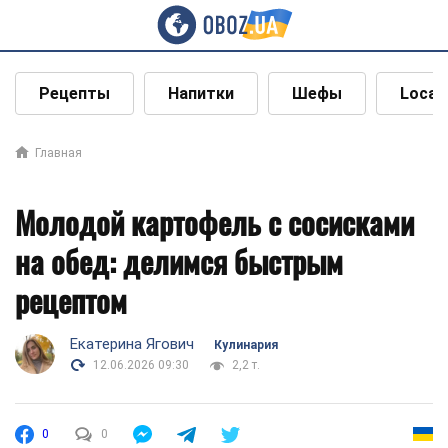
Рецепты
Напитки
Шефы
Local
Главная
Молодой картофель с сосисками
на обед: делимся быстрым
рецептом
Екатерина Ягович
Кулинария
12.06.2026 09:30
2,2 т.
0
0