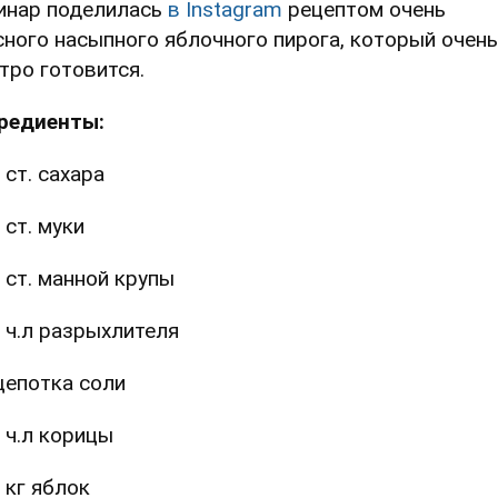
инар поделилась
в Instagram
рецептом очень
сного насыпного яблочного пирога, который очень
тро готовится.
редиенты:
 ст. сахара
 ст. муки
 ст. манной крупы
 ч.л разрыхлителя
епотка соли
 ч.л корицы
 кг яблок