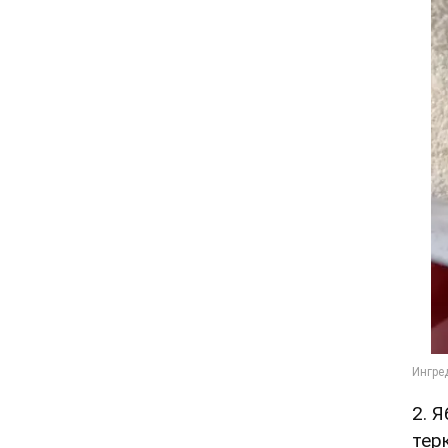
2. 
тер