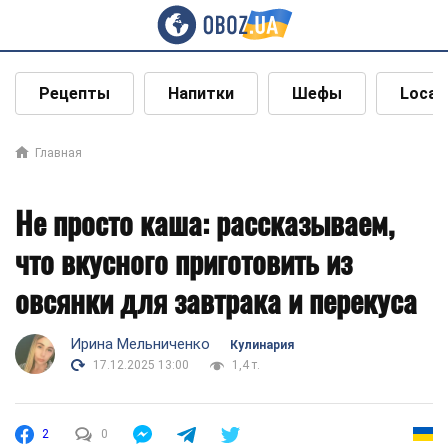
Рецепты
Напитки
Шефы
Local
Главная
Не просто каша: рассказываем,
что вкусного приготовить из
овсянки для завтрака и перекуса
Ирина Мельниченко
Кулинария
17.12.2025 13:00
1,4 т.
2
0