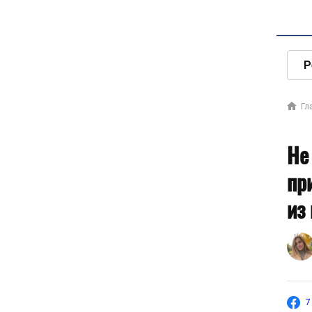
Р
Гл
Не
пр
из
7