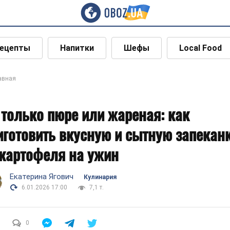
ецепты
Напитки
Шефы
Local Food
авная
 только пюре или жареная: как
иготовить вкусную и сытную запекан
 картофеля на ужин
Екатерина Ягович
Кулинария
6.01.2026 17:00
7,1 т.
0