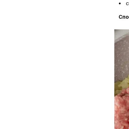
с
Спо