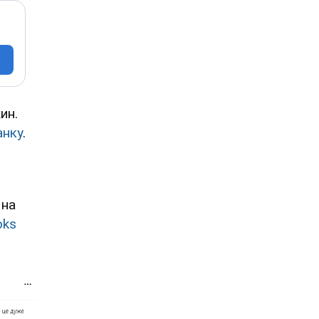
ин.
анку
.
 на
oks