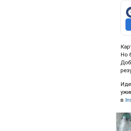
Кар
Но 
Доб
рез
Иде
ужи
в
In