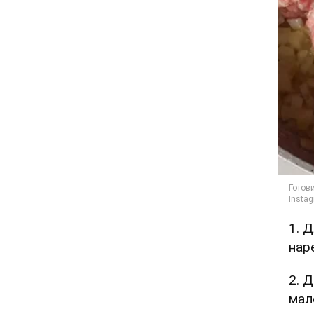
1. 
нар
2. 
мал