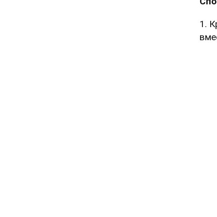
Спо
1. 
вме