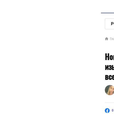
Р
Гл
Но
из
вс
0