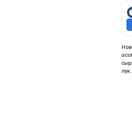
Нов
осо
сыр
лук.