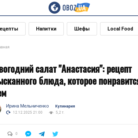
ецепты
Напитки
Шефы
Local Food
авная
вогодний салат "Анастасия": рецепт
ысканного блюда, которое понравитс
ем
Ирина Мельниченко
Кулинария
12.12.2025 21:00
5,2 т.
0