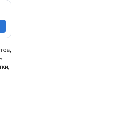
тов,
ь
тки,