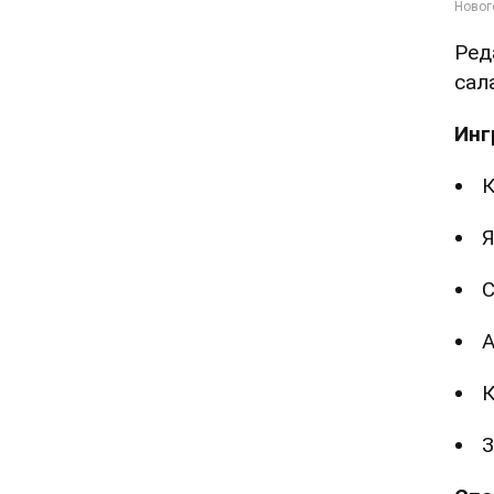
Ред
сал
Инг
Я
А
К
З