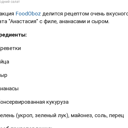
акция
FoodOboz
делится рецептом очень вкусног
ата "Анастасия" с филе, ананасами и сыром.
редиенты:
Креветки
йца
Сыр
нанасы
онсервированная кукуруза
елень (укроп, зеленый лук), майонез, соль, перец