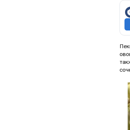
Пек
ово
так
соч