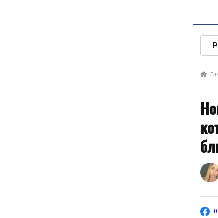
Р
Гл
Но
ко
бл
0