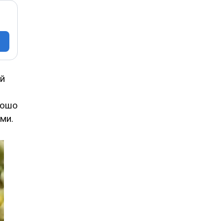
ий
рошо
ами.