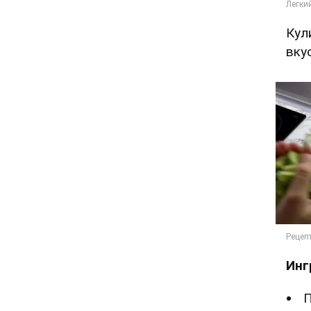
Кул
вку
Инг
П