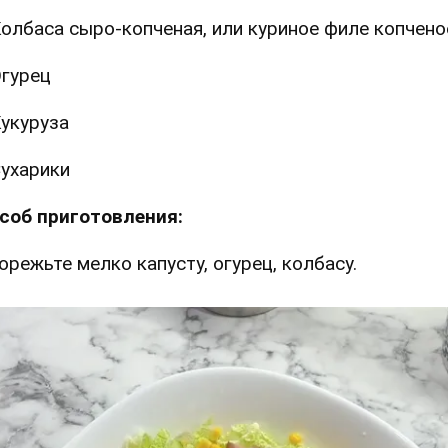
олбаса сыро-копченая, или куриное филе копчено
гурец
укуруза
ухарики
соб приготовления:
Порежьте мелко капусту, огурец, колбасу.