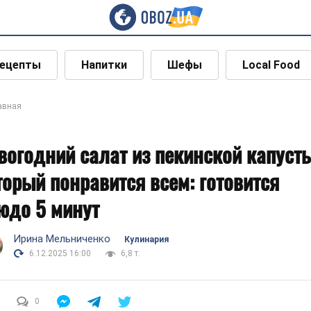
ецепты
Напитки
Шефы
Local Food
авная
вогодний салат из пекинской капусты
торый понравится всем: готовится
юдо 5 минут
Ирина Мельниченко
Кулинария
6.12.2025 16:00
6,8 т.
0