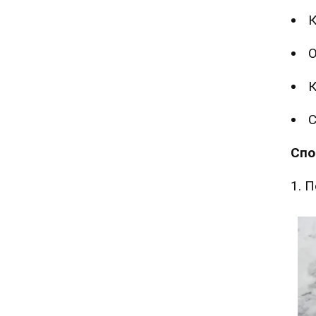
К
О
К
С
Спо
1. 