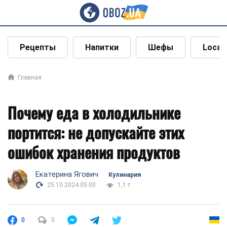
Рецепты
Напитки
Шефы
Local
Главная
Почему еда в холодильнике
портится: не допускайте этих
ошибок хранения продуктов
Екатерина Ягович
Кулинария
25.10.2024 05:00
1,1 т.
0
0