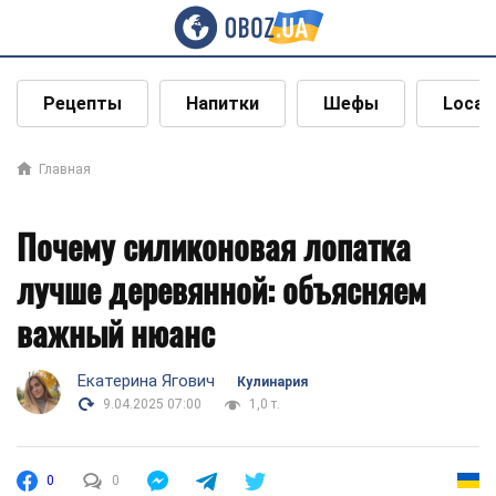
Рецепты
Напитки
Шефы
Local
Главная
Почему силиконовая лопатка
лучше деревянной: объясняем
важный нюанс
Екатерина Ягович
Кулинария
9.04.2025 07:00
1,0 т.
0
0