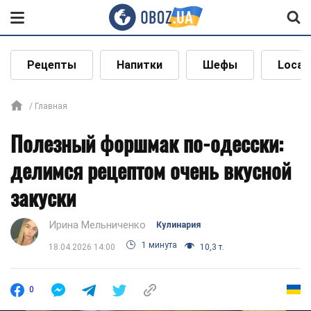
Рецепты
Напитки
Шефы
Local
Главная
Полезный форшмак по-одесски:
делимся рецептом очень вкусной
закуски
Ирина Мельниченко
Кулинария
1 минута
18.04.2026 14:00
10,3 т.
0