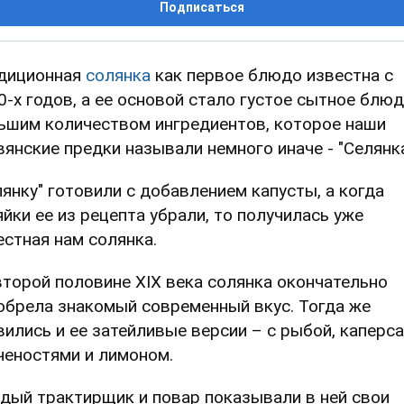
Подписаться
диционная
солянка
как первое блюдо известна с
0-х годов, а ее основой стало густое сытное блюд
ьшим количеством ингредиентов, которое наши
вянские предки называли немного иначе - "Селянка
лянку" готовили с добавлением капусты, а когда
яйки ее из рецепта убрали, то получилась уже
естная нам солянка.
второй половине XIX века солянка окончательно
обрела знакомый современный вкус. Тогда же
вились и ее затейливые версии – с рыбой, каперса
ченостями и лимоном.
дый трактирщик и повар показывали в ней свои