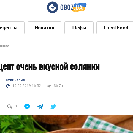
ецепты
Напитки
Шефы
Local Food
авная
цепт очень вкусной солянки
Кулинария
19.09.2019 16:52
36,7 т.
0