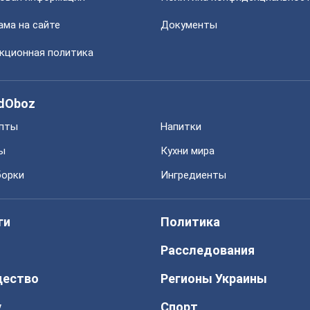
ама на сайте
Документы
кционная политика
dOboz
пты
Напитки
ы
Кухни мира
орки
Ингредиенты
ги
Политика
Расследования
ество
Регионы Украины
у
Спорт