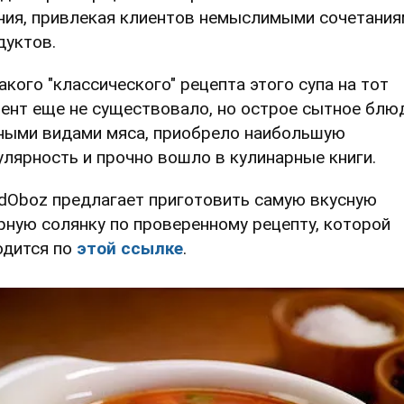
ния, привлекая клиентов немыслимыми сочетания
дуктов.
акого "классического" рецепта этого супа на тот
ент еще не существовало, но острое сытное блю
ными видами мяса, приобрело наибольшую
улярность и прочно вошло в кулинарные книги.
dOboz предлагает приготовить самую вкусную
рную солянку по проверенному рецепту, которой
одится по
этой ссылке
.