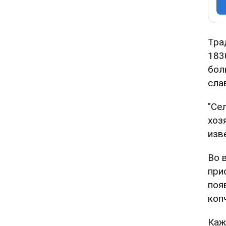
Тра
183
бол
сла
"Се
хоз
изв
Во 
при
поя
коп
Каж