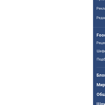
Рекл
Реда
Foo
Реце
Шеф
Подб
Бло
Мир
Общ
Шо