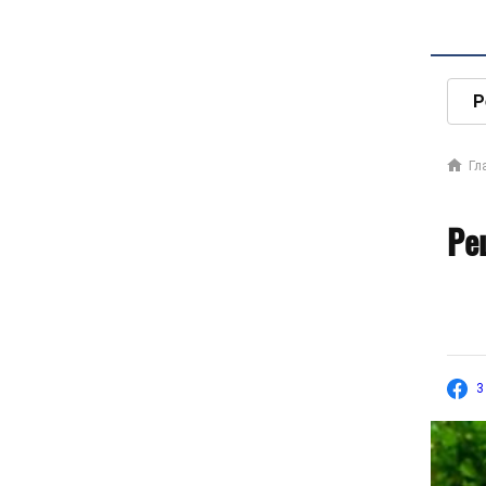
Р
Гл
Ре
3