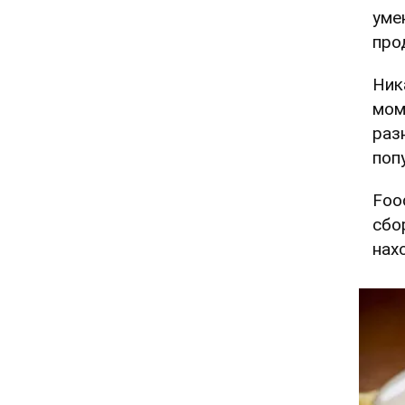
уме
про
Ник
мом
раз
поп
Foo
сбо
нах