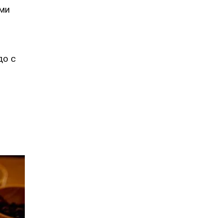
ми
до с