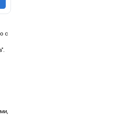
о с
".
ми,