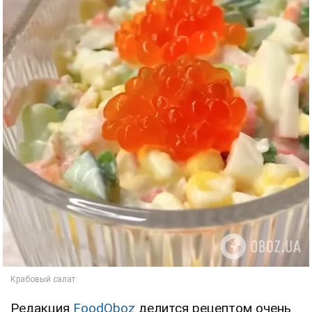
Редакция
FoodOboz
делится рецептом очень