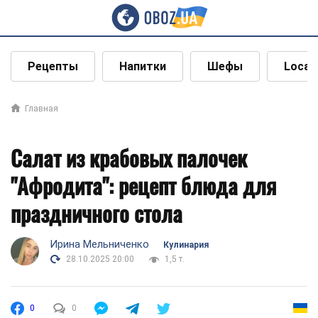
Рецепты
Напитки
Шефы
Local
Главная
Салат из крабовых палочек
"Афродита": рецепт блюда для
праздничного стола
Ирина Мельниченко
Кулинария
28.10.2025 20:00
1,5 т.
0
0