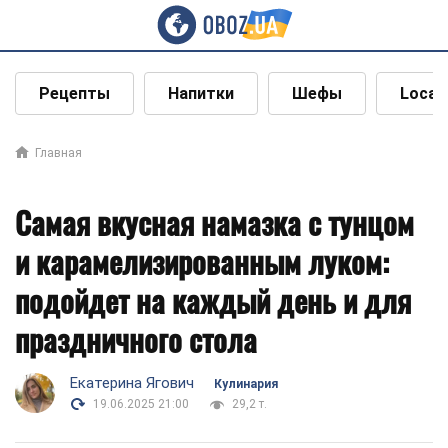
Рецепты
Напитки
Шефы
Local
Главная
Самая вкусная намазка с тунцом
и карамелизированным луком:
подойдет на каждый день и для
праздничного стола
Екатерина Ягович
Кулинария
19.06.2025 21:00
29,2 т.