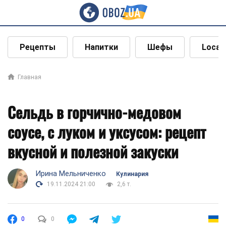
Рецепты
Напитки
Шефы
Local
Главная
Сельдь в горчично-медовом
соусе, с луком и уксусом: рецепт
вкусной и полезной закуски
Ирина Мельниченко
Кулинария
19.11.2024 21:00
2,6 т.
0
0