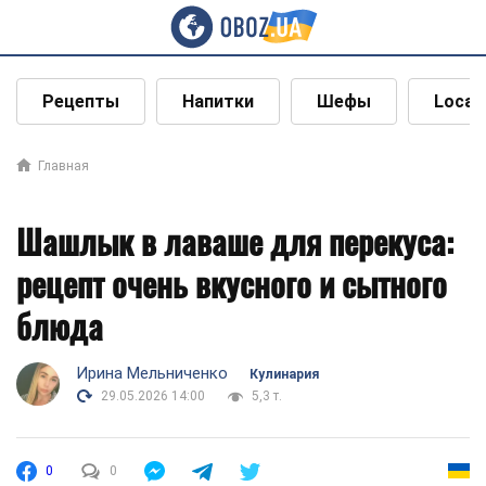
Рецепты
Напитки
Шефы
Local
Главная
Шашлык в лаваше для перекуса:
рецепт очень вкусного и сытного
блюда
Ирина Мельниченко
Кулинария
29.05.2026 14:00
5,3 т.
0
0