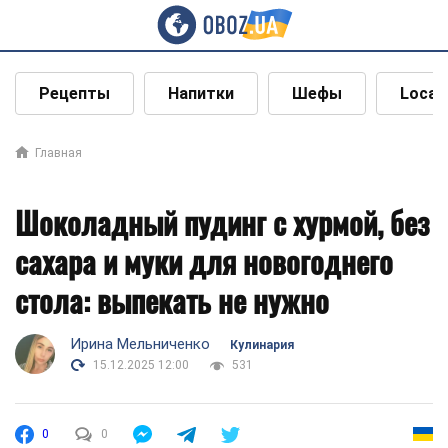
Рецепты
Напитки
Шефы
Local
Главная
Шоколадный пудинг с хурмой, без
сахара и муки для новогоднего
стола: выпекать не нужно
Ирина Мельниченко
Кулинария
15.12.2025 12:00
531
0
0