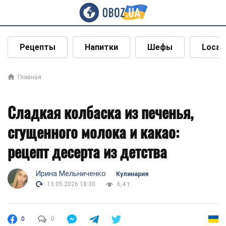
Рецепты
Напитки
Шефы
Local
Главная
Сладкая колбаска из печенья,
сгущенного молока и какао:
рецепт десерта из детства
Ирина Мельниченко
Кулинария
13.05.2026 18:30
6,4 т.
0
0