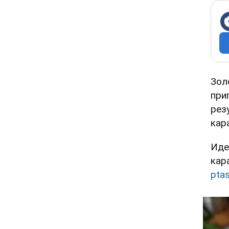
Зол
при
рез
кар
Иде
кар
pta