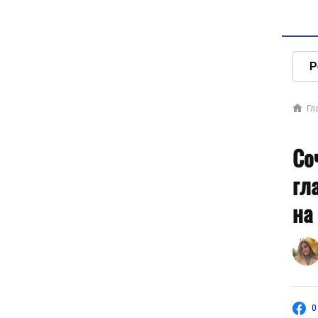
Р
Гл
Со
гл
на
0