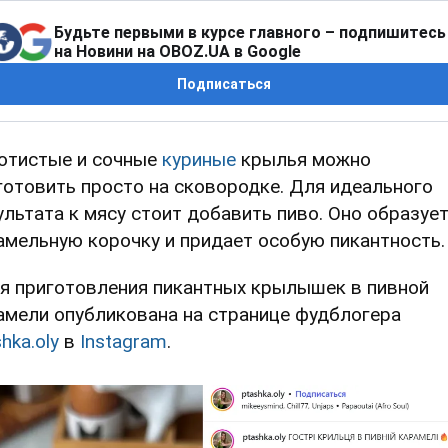
Будьте первыми в курсе главного – подпишитесь
на Новини на OBOZ.UA в Google
Подписаться
отистые и сочные
куриные
крылья можно
готовить просто на сковородке. Для идеального
ультата к мясу стоит добавить пиво. Оно образуе
амельную корочку и придает особую пикантность.
я приготовления пикантных крылышек в пивной
амели опубликована на странице фудблогера
shka.oly
в
Instagram
.