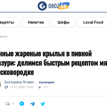
ецепты
Напитки
Шефы
Local Food
авная
чные жареные крылья в пивной
азури: делимся быстрым рецептом м
 сковородке
Екатерина Ягович
Кулинария
13.01.2026 13:00
771
0