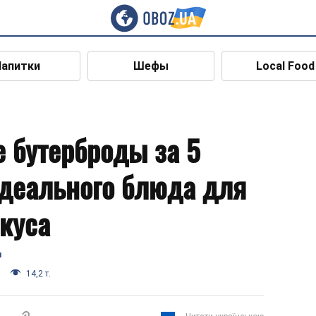
Напитки
Шефы
Local Food
 бутерброды за 5
идеального блюда для
екуса
я
14,2 т.