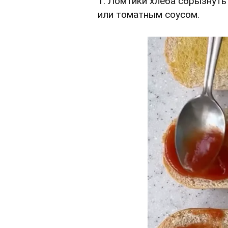
1. Ломтики хлеба сбрызнуть
или томатным соусом.