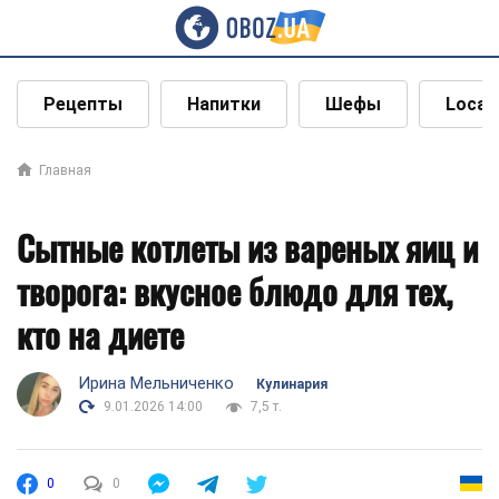
Рецепты
Напитки
Шефы
Local
Главная
Сытные котлеты из вареных яиц и
творога: вкусное блюдо для тех,
кто на диете
Ирина Мельниченко
Кулинария
9.01.2026 14:00
7,5 т.
0
0