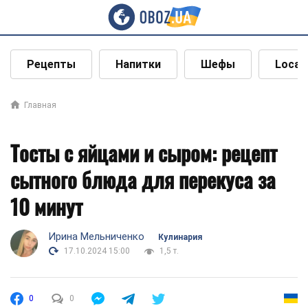
Рецепты
Напитки
Шефы
Local
Главная
Тосты с яйцами и сыром: рецепт
сытного блюда для перекуса за
10 минут
Ирина Мельниченко
Кулинария
17.10.2024 15:00
1,5 т.
0
0