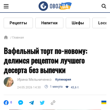
Рецепты
Напитки
Шефы
Local
Главная
Вафельный торт по-новому:
делимся рецептом лучшего
десерта без выпечки
Ирина Мельниченко
Кулинария
1 минута
24.05.2026 14:30
43,6 т.
0