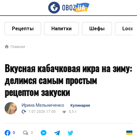
Рецепты
Напитки
Шефы
Local
Главная
Вкусная кабачковая икра на зиму:
делимся самым простым
рецептом закуски
Ирина Мельниченко
Кулинария
1.07.2026 17:00
5,5 т.
0
0