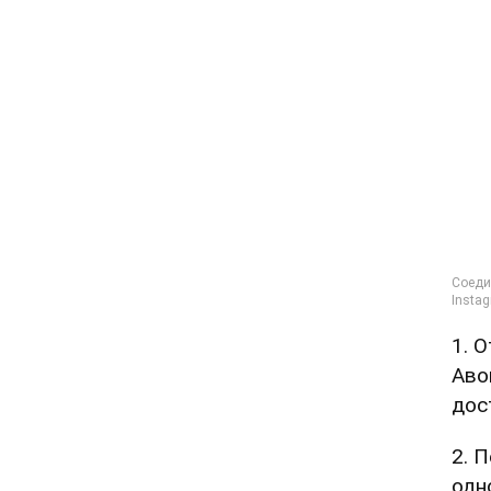
1. 
Аво
дос
2. 
одн