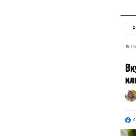
Р
Гл
Вк
ил
0