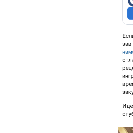
Есл
зав
нам
отл
рец
инг
вре
зак
Иде
опу