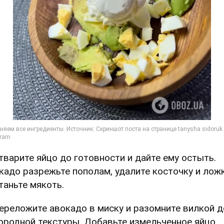
Отварите яйцо до готовности и дайте ему остыть.
кадо разрежьте пополам, удалите косточку и лож
таньте мякоть.
Переложите авокадо в миску и разомните вилкой д
ородной текстуры. Добавьте измельченное яйцо,