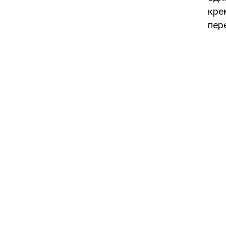
кре
пер