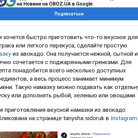
на Новини на OBOZ.UA в Google
Подписаться
и хочется быстро приготовить что-то вкусное для
трака или легкого перекуса, сделайте простую
азку
из авокадо. Она получается нежной, сытной и
ично сочетается с поджаренными гренками. Для
епта понадобится всего несколько доступных
редиентов, а весь процесс занимает минимум
мени. Такую намазку можно подавать как отдель
уску или дополнять рыбой, зеленью или овощами.
я приготовления вкусной намазки из авокадо
бликована на странице tanysha sidoruk в
Instagram