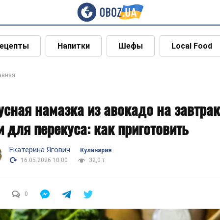
ецепты
Напитки
Шефы
Local Food
авная
усная намазка из авокадо на завтрак
и для перекуса: как приготовить
Екатерина Ягович
Кулинария
16.05.2026 10:00
32,0 т.
0