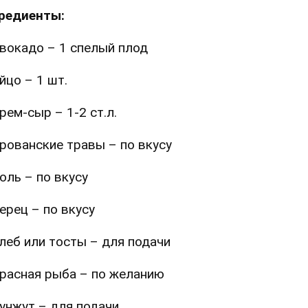
редиенты:
вокадо – 1 спелый плод
йцо – 1 шт.
рем-сыр – 1-2 ст.л.
рованские травы – по вкусу
оль – по вкусу
ерец – по вкусу
леб или тосты – для подачи
расная рыба – по желанию
унжут – для подачи