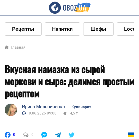
Рецепты
Напитки
Шефы
Local
Главная
Вкусная намазка из сырой
моркови и сыра: делимся простым
рецептом
Ирина Мельниченко
Кулинария
9.06.2026 09:00
4,5 т.
0
0