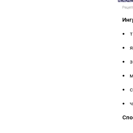
Инг
т
я
з
м
с
ч
Спо