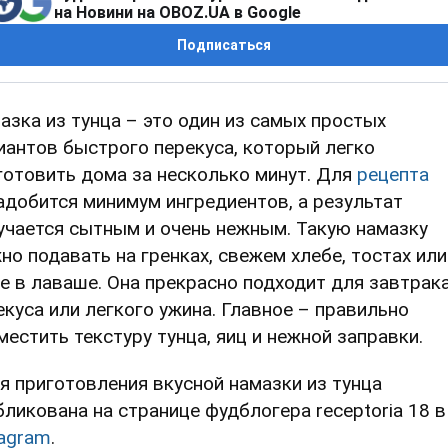
на Новини на OBOZ.UA в Google
Подписаться
азка из тунца – это один из самых простых
иантов быстрого перекуса, который легко
готовить дома за несколько минут. Для
рецепта
адобится минимум ингредиентов, а результат
учается сытным и очень нежным. Такую намазку
но подавать на гренках, свежем хлебе, тостах или
е в лаваше. Она прекрасно подходит для завтрака
екуса или легкого ужина. Главное – правильно
местить текстуру тунца, яиц и нежной заправки.
я приготовления вкусной намазки из тунца
бликована на странице фудблогера receptoria 18 в
tagram
.