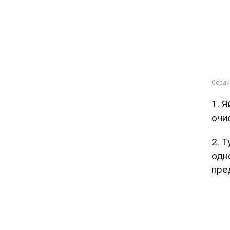
1. 
очи
2. 
одн
пре