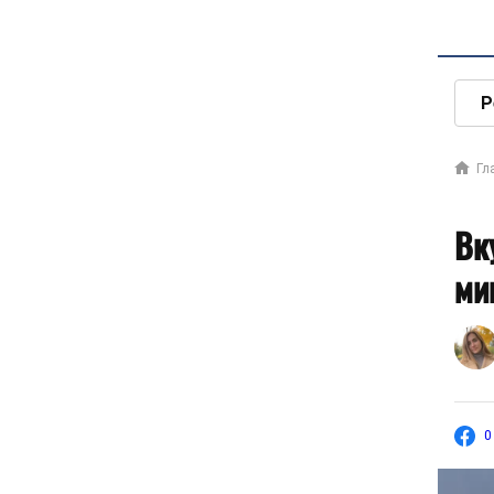
Р
Гл
Вк
ми
0