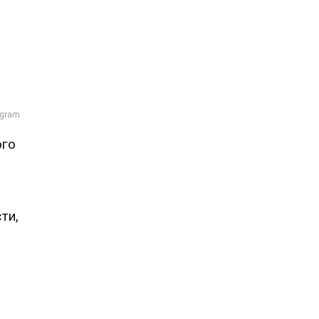
ого
ти,