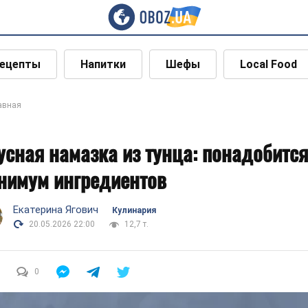
ецепты
Напитки
Шефы
Local Food
авная
усная намазка из тунца: понадобится
нимум ингредиентов
Екатерина Ягович
Кулинария
20.05.2026 22:00
12,7 т.
0