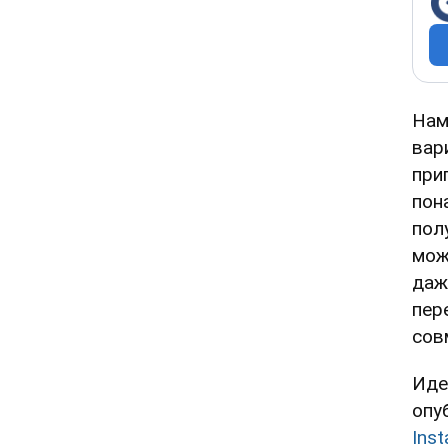
Нам
вар
при
пон
пол
мож
даж
пер
сов
Иде
опу
Ins