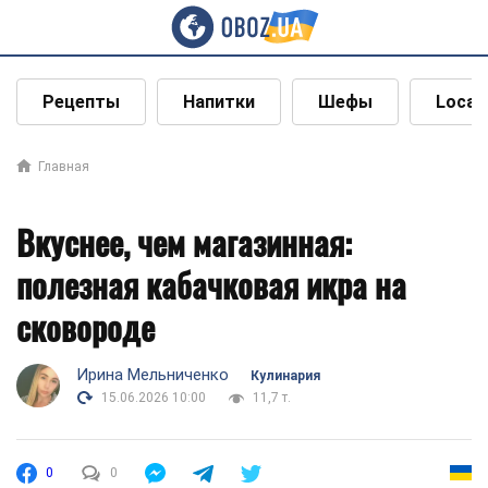
Рецепты
Напитки
Шефы
Local
Главная
Вкуснее, чем магазинная:
полезная кабачковая икра на
сковороде
Ирина Мельниченко
Кулинария
15.06.2026 10:00
11,7 т.
0
0