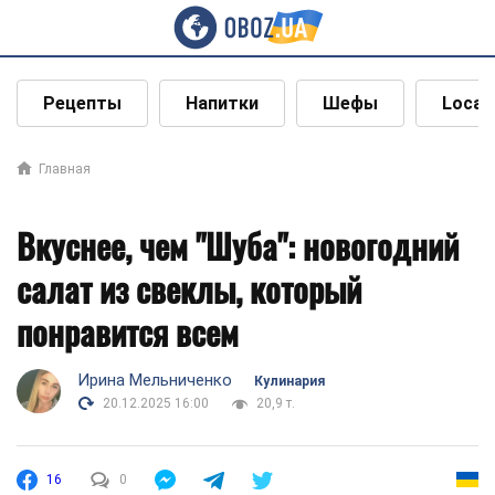
Рецепты
Напитки
Шефы
Local
Главная
Вкуснее, чем "Шуба": новогодний
салат из свеклы, который
понравится всем
Ирина Мельниченко
Кулинария
20.12.2025 16:00
20,9 т.
16
0