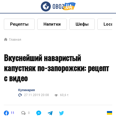
Рецепты
Напитки
Шефы
Local
Главная
Вкуснейший наваристый
капустняк по-запорожски: рецепт
с видео
Кулинария
27.11.2019 20:08
60,6 т.
11
0