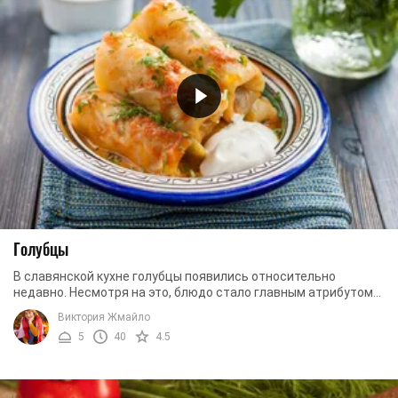
Голубцы
В славянской кухне голубцы появились относительно
недавно. Несмотря на это, блюдо стало главным атрибутом
любых праздников. Каждая хозяйка готовит их ...
Виктория Жмайло
5
40
4.5