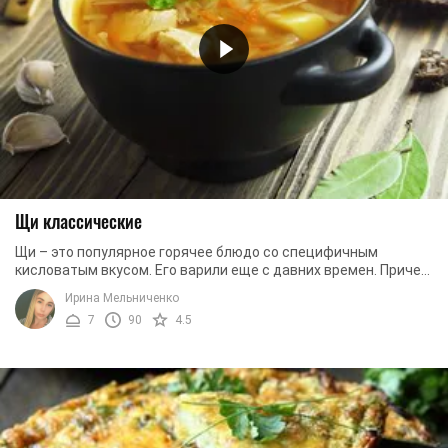
Щи классические
Щи – это популярное горячее блюдо со специфичным
кисловатым вкусом. Его варили еще с давних времен. Причем
любили это блюдо как бедняки, так и ...
Ирина Мельниченко
7
90
4.5