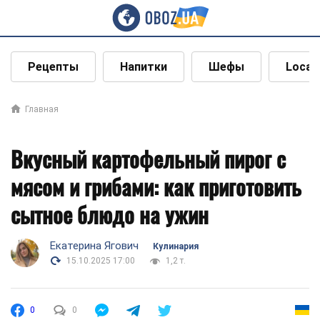
Рецепты
Напитки
Шефы
Local
Главная
Вкусный картофельный пирог с
мясом и грибами: как приготовить
сытное блюдо на ужин
Екатерина Ягович
Кулинария
15.10.2025 17:00
1,2 т.
0
0