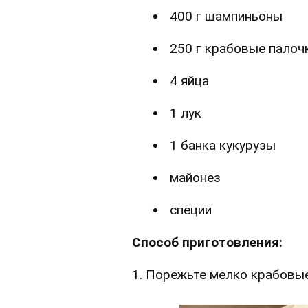
400 г шампиньоны
250 г крабовые палоч
4 яйца
1 лук
1 банка кукурузы
майонез
специи
Способ приготовления:
1. Порежьте мелко крабовые 