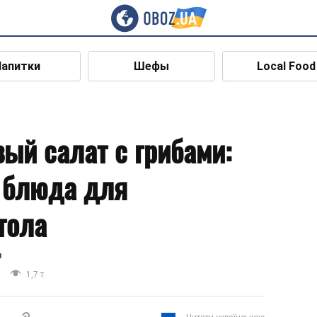
Напитки
Шефы
Local Food
ый салат с грибами:
 блюда для
тола
я
1,7 т.