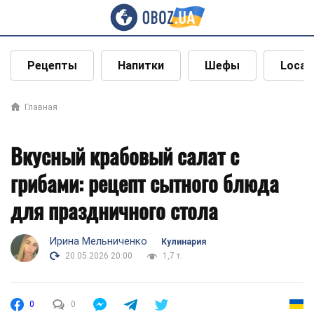
Рецепты
Напитки
Шефы
Local
Главная
Вкусный крабовый салат с
грибами: рецепт сытного блюда
для праздничного стола
Ирина Мельниченко
Кулинария
20.05.2026 20:00
1,7 т.
0
0