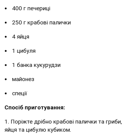
400 г печериці
250 г крабові палички
4 яйця
1 цибуля
1 банка кукурудзи
майонез
спеції
Спосіб приготування:
1. Поріжте дрібно крабові палички та гриби,
яйця та цибулю кубиком.