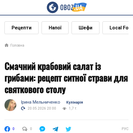
Рецепти
Напої
Шефи
Local Foo
Головна
Смачний крабовий салат із
грибами: рецепт ситної страви для
святкового столу
Ірина Мельниченко
Кулінарія
20.05.2026 20:00
1,7 т.
0
0
РУС