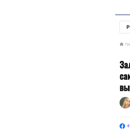
Р
Гл
За
са
вы
0