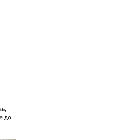
вь,
е до