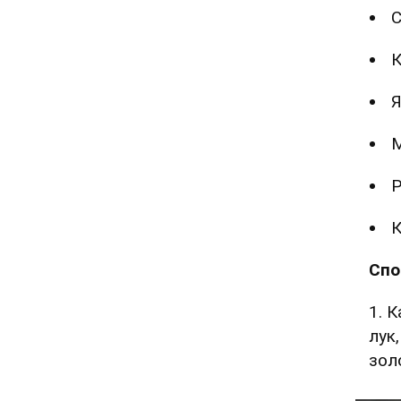
С
К
Я
М
Р
К
Спо
1. 
лук
зол