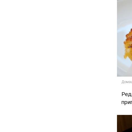
Ред
при