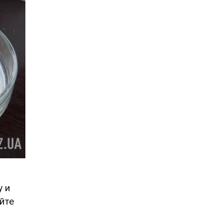
у и
йте