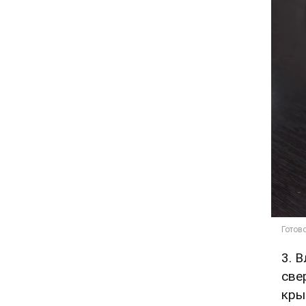
3. 
све
кры