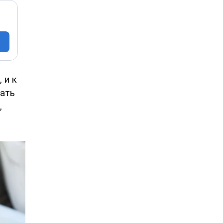
 и к
вать
,