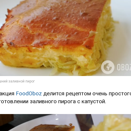
акция
FoodOboz
делится рецептом очень простог
готовлении заливного пирога с капустой.