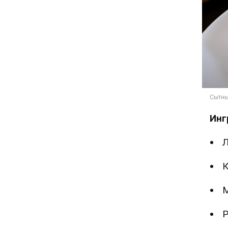
Инг
Л
К
М
Р