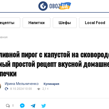
ецепты
Напитки
Шефы
Local Food
авная
ливной пирог с капустой на сковород
мый простой рецепт вкусной домашн
печки
Ирина Мельниченко
Кулинария
8.10.2024 10:00
2,1 т.
0