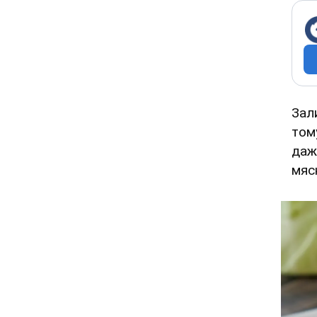
Зал
том
даж
мяс