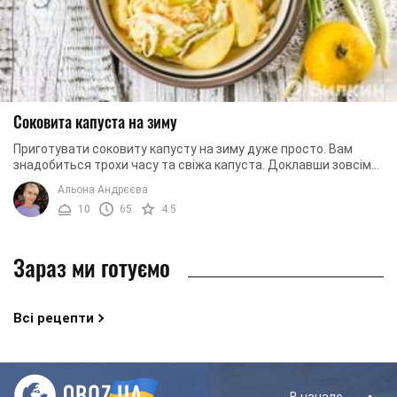
Соковита капуста на зиму
Приготувати соковиту капусту на зиму дуже просто. Вам
знадобиться трохи часу та свіжа капуста. Доклавши зовсім
небагато зусиль ви зможете почастувати ...
Альона Андрєєва
10
65
4.5
Зараз ми готуємо
Всі рецепти