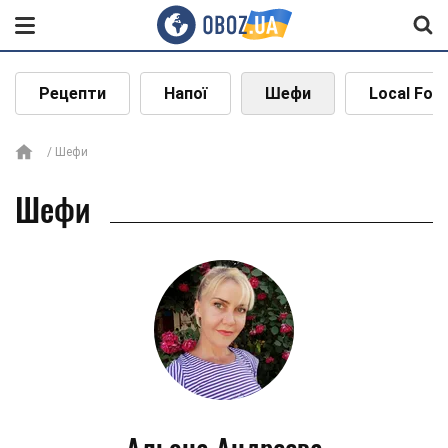
Рецепти
Напої
Шефи
Local Foo
Шефи
Шефи