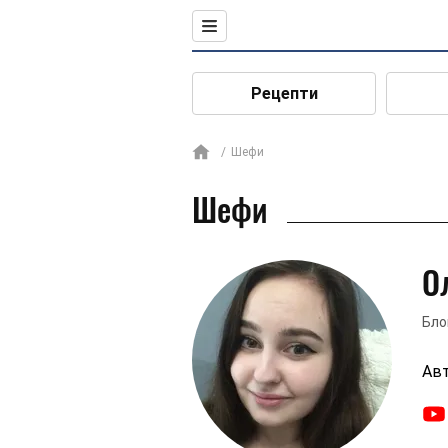
Рецепти
Шефи
Шефи
О
Бло
Авт