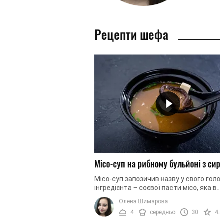
Рецепти шефа
Місо-суп на рибному бульйоні з си
Місо-суп запозичив назву у свого гол
інгредієнта – соєвої пасти місо, яка в
японській культурі і кулінарії за важл
Олена Шимарова
дорівнює рису. Які ще ...
4
середньо
30
4