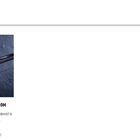
ром
овного
ивістю
.5