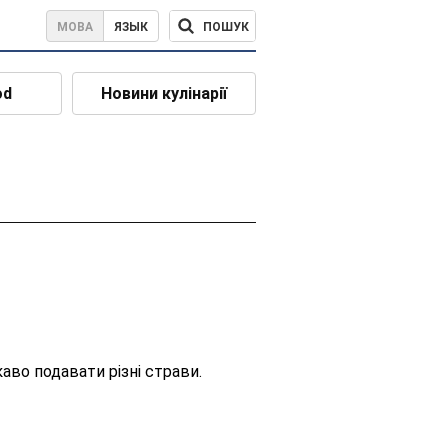
ПОШУК
МОВА
ЯЗЫК
od
Новини кулінарії
аво подавати різні страви.