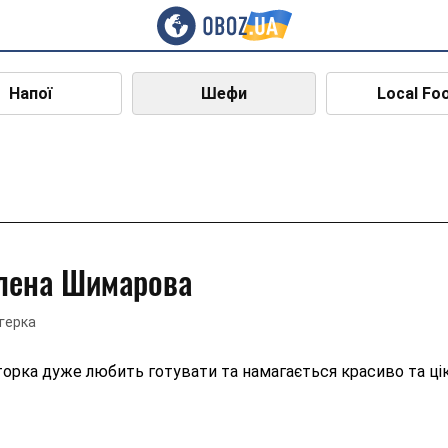
Напої
Шефи
Local Fo
лена Шимарова
герка
орка дуже любить готувати та намагається красиво та цік