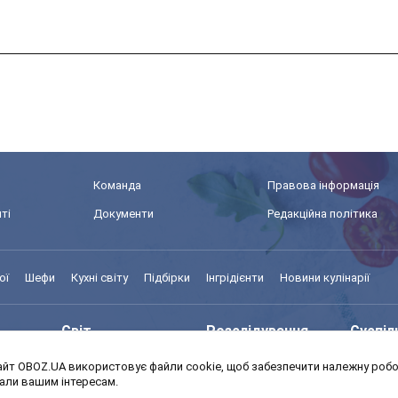
Команда
Правова інформація
ті
Документи
Редакційна політика
ої
Шефи
Кухні світу
Підбірки
Інгрідієнти
Новини кулінарії
Світ
Розслідування
Суспіл
йт OBOZ.UA використовує файли cookie, щоб забезпечити належну робот
Моя школа
Авто
MedOb
дали вашим інтересам.