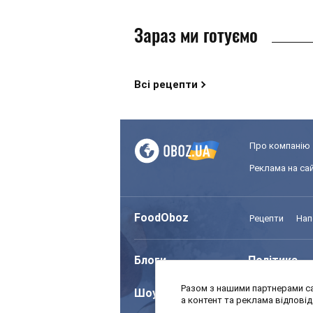
Зараз ми готуємо
Всі рецепти
Про компанію
Реклама на сай
FoodOboz
Рецепти
Нап
Блоги
Політика
Разом з нашими партнерами са
Шоу
Спорт
а контент та реклама відпові