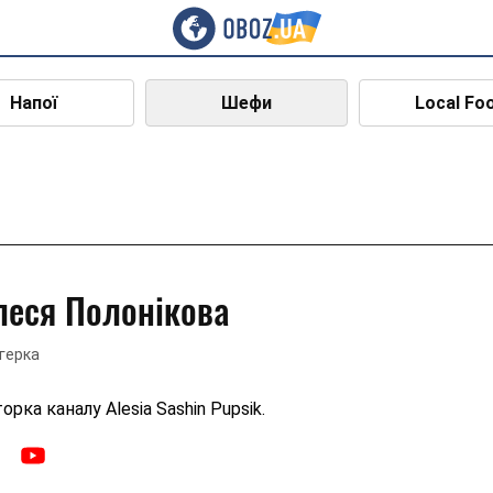
Напої
Шефи
Local Fo
леся Полонікова
герка
орка каналу Alesia Sashin Pupsik.