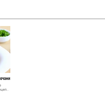
вочами
е
рецепт
іємо,