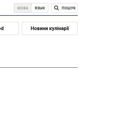
ПОШУК
МОВА
ЯЗЫК
od
Новини кулінарії