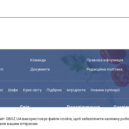
Команда
Правова інформація
ті
Документи
Редакційна політика
ої
Шефи
Кухні світу
Підбірки
Інгрідієнти
Новини кулінарії
Світ
Розслідування
Суспіл
йт OBOZ.UA використовує файли cookie, щоб забезпечити належну робот
Моя школа
Авто
MedOb
дали вашим інтересам.