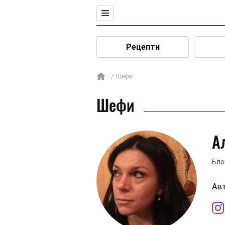
Рецепти
Шефи
Шефи
А
Бло
Авт