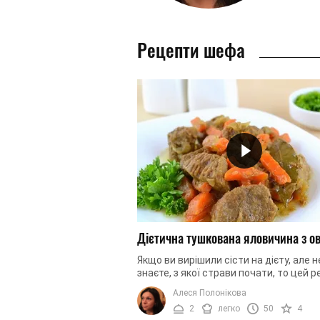
Рецепти шефа
Дієтична тушкована яловичина з о
Якщо ви вирішили сісти на дієту, але н
знаєте, з якої страви почати, то цей 
– це те, що вам потрібно. Всі ми розум
Алеся Полонікова
що в дієті важливе не ...
2
легко
50
4