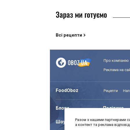
Зараз ми готуємо
Всі рецепти
Про компанію
Реклама на сай
FoodOboz
Рецепти
Нап
Блоги
Політика
Разом з нашими партнерами са
Шоу
Спорт
а контент та реклама відпові