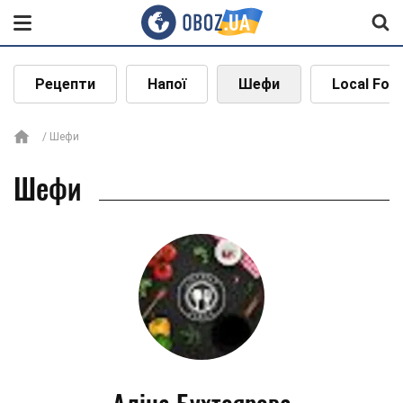
Рецепти
Напої
Шефи
Local Foo
Шефи
Шефи