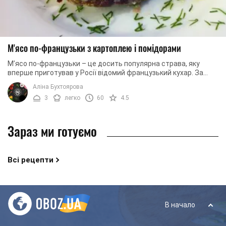
М'ясо по-французьки з картоплею і помідорами
М’ясо по-французьки – це досить популярна страва, яку
вперше приготував у Росії відомий французький кухар. За
класичним рецептом вона містить ...
Аліна Бухтоярова
3
легко
60
4.5
Зараз ми готуємо
Всі рецепти
В начало