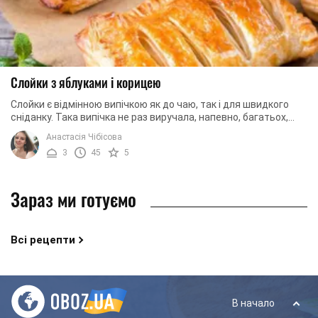
Слойки з яблуками і корицею
Слойки є відмінною випічкою як до чаю, так і для швидкого
сніданку. Така випічка не раз виручала, напевно, багатьох,
коли зовсім не залишалося часу ...
Анастасія Чібісова
3
45
5
Зараз ми готуємо
Всі рецепти
В начало