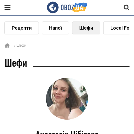
Рецепти
Напої
Шефи
Local Foo
Шефи
Шефи