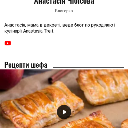
Анастасія Чібісова
Блогерка
Анастасія, мама в декреті, веде блог по рукоділлю і
кулінарії Anastasia Treit.
Рецепти шефа