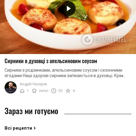
Cирники в духовці з апельсиновим соусом
Сирники з родзинками, апельсиновим соусом і сезонними
ягодами Наші здорові сирники запікаються в духовці. Крім
того, білий рафінований цукор ми ...
Андрій Назаров
1
легко
30
4
Зараз ми готуємо
Всі рецепти