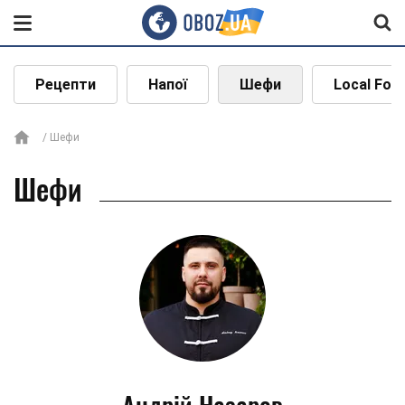
Рецепти
Напої
Шефи
Local Foo
Шефи
Шефи