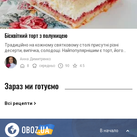
Бісквітний торт з полуницею
Традиційно на кожному святковому столі присутні різні
десерти, випічка, солодощі. Найпопулярнішим є торт, його
декорують, на ньому запалюють і ...
Анна Димитренко
8
середньо
90
4.5
Зараз ми готуємо
Всі рецепти
В начало