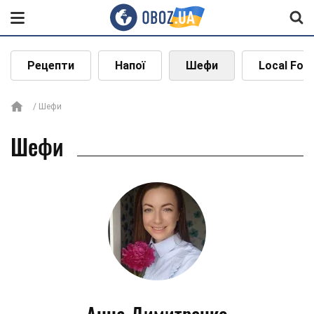
Рецепти
Напої
Шефи
Local Foo
Шефи
Шефи