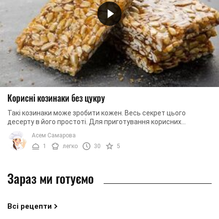
Корисні козинаки без цукру
Такі козинаки може зробити кожен. Весь секрет цього
десерту в його простоті. Для приготування корисних
козинаків без цукру нам знадобляться тільки 2 ...
Асем Самарова
1
легко
30
5
Зараз ми готуємо
Всі рецепти