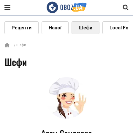
Рецепти
Напої
Шефи
Local Foo
Шефи
Шефи