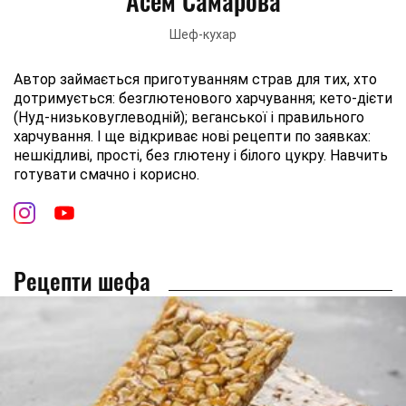
Асем Самарова
Шеф-кухар
Автор займається приготуванням страв для тих, хто
дотримується: безглютенового харчування; кето-дієти
(Нуд-низьковуглеводній); веганської і правильного
харчування. І ще відкриває нові рецепти по заявках:
нешкідливі, прості, без глютену і білого цукру. Навчить
готувати смачно і корисно.
Рецепти шефа