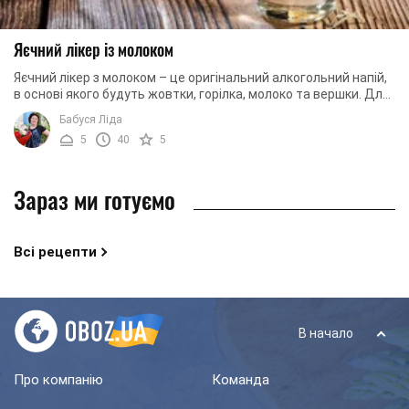
Яєчний лікер із молоком
Яєчний лікер з молоком – це оригінальний алкогольний напій,
в основі якого будуть жовтки, горілка, молоко та вершки. Для
того, щоб лікер мав приємний ...
Бабуся Ліда
5
40
5
Зараз ми готуємо
Всі рецепти
В начало
Про компанію
Команда