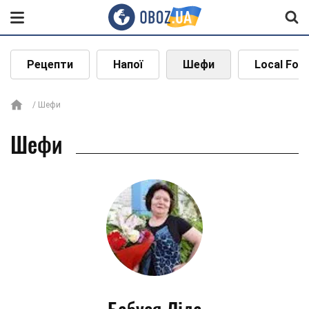
Рецепти
Напої
Шефи
Local Foo
Шефи
Шефи