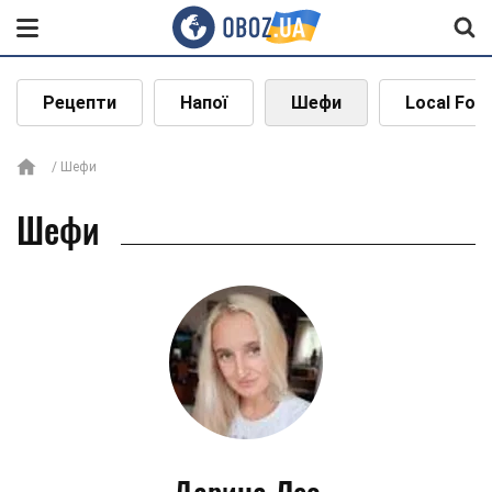
Рецепти
Напої
Шефи
Local Foo
Шефи
Шефи