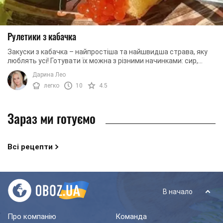
Рулетики з кабачка
Закуски з кабачка – найпростіша та найшвидша страва, яку
люблять усі! Готувати їх можна з різними начинками: сир,
яйця, зелень, помідори!
Дарина Лео
легко
10
4.5
Зараз ми готуємо
Всі рецепти
В начало
Про компанію
Команда