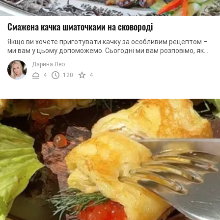
Смажена качка шматочками на сковороді
Якщо ви хочете приготувати качку за особливим рецептом –
ми вам у цьому допоможемо. Сьогодні ми вам розповімо, як
приготувати качку з яблуками. ...
Дарина Лео
4
120
4