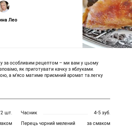
ина Лео
ку за особливим рецептом – ми вам у цьому
повімо, як приготувати качку з яблуками.
ою, а м’ясо матиме приємний аромат та легку
/2 шт.
Часник
4-5 зуб.
маком
Перець чорний мелений
за смаком