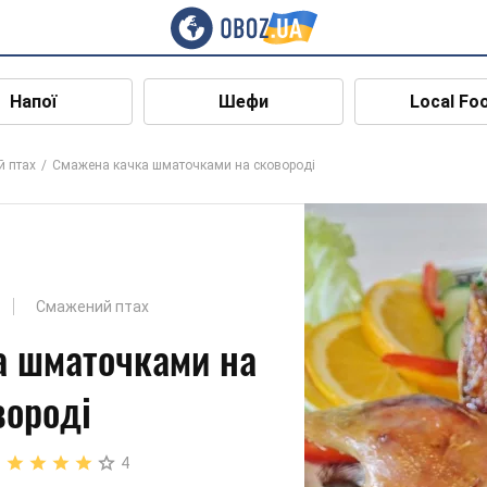
Напої
Шефи
Local Fo
 птах
Смажена качка шматочками на сковороді
Смажений птах
а шматочками на
вороді
4