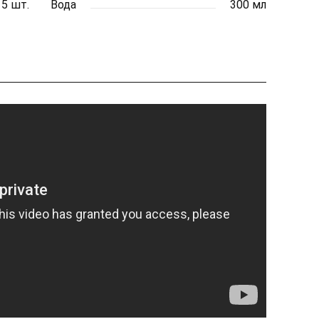
5 шт.
Вода
300 мл