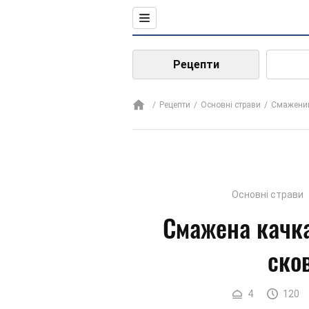
Рецепти
Рецепти
Основні страви
Смажений
Основні страви
Смажена качк
ско
4
120